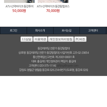
ATV-산악바이크 동강투어
ATV-산악바이크 동강탐험코스
50,000원
70,000원
로그인
회사소개
오시는길
고객센터
1:1상담
이용약관
개인정보처리방침
PC버전
동강래프팅 전문가 동강탐험대
상호명: 동강래프팅 전문가 동강탐험대 | 사업자번호: 225-02-28654
통신판매업신고번호: 제 2003-00001 호
대표: 홍길래 | 개인정보관리 책임자: 홍길래
고객센터: 033-375-1114 |
rafting@naver.com
강원도 영월군 영월읍 동강로 826 234-6번지 (도로명, 동강로 826)
(C)동강래프팅 전문가 동강탐험대 All rights reserved. hosting by WHOIS