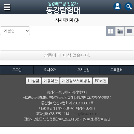
식사패키지 (0)
상품이 더 이상 없습니다.
로그인
회사소개
오시는길
고객센터
1:1상담
이용약관
개인정보처리방침
PC버전
동강래프팅 전문가 동강탐험대
상호명: 동강래프팅 전문가 동강탐험대 | 사업자번호: 225-02-28654
통신판매업신고번호: 제 2003-00001 호
대표: 홍길래 | 개인정보관리 책임자: 홍길래
고객센터: 033-375-1114 |
rafting@naver.com
강원도 영월군 영월읍 동강로 826 234-6번지 (도로명, 동강로 826)
(C)동강래프팅 전문가 동강탐험대 All rights reserved. hosting by WHOIS