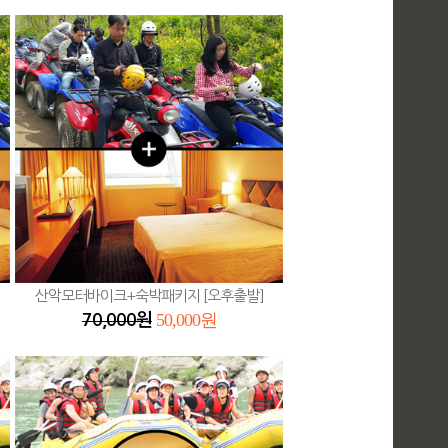
산악모터바이크+숙박패키지 [오후출발]
50,000원
70,000원