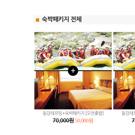
숙박패키지 전체
동강래프팅+숙박패키지 [오전출발]
동강래
50,000원
70,000원
7