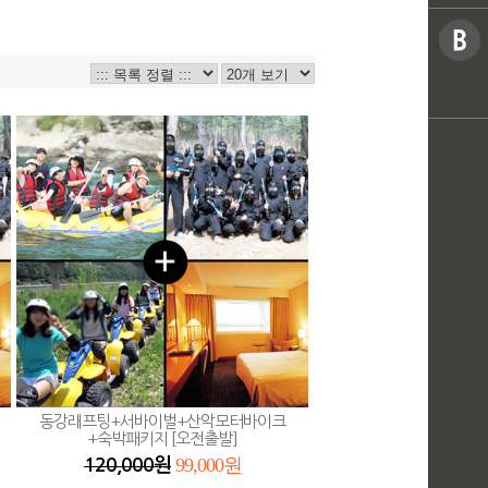
동강래프팅+서바이벌+산악모터바이크
+숙박패키지 [오전출발]
99,000원
120,000원