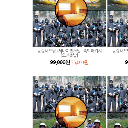
동강래프팅+서바이벌게임+숙박패키지
동강래프
[오전출발]
75,000원
99,000원
9