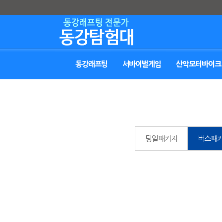
동강래프팅
서바이벌게임
산악모터바이크
당일패키지
버스패