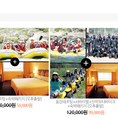
프팅+숙박패키지 [오후출발]
동강래프팅+서바이벌+산악모터바이크
50,000원
0,000원
+숙박패키지 [오후출발]
99,000원
120,000원