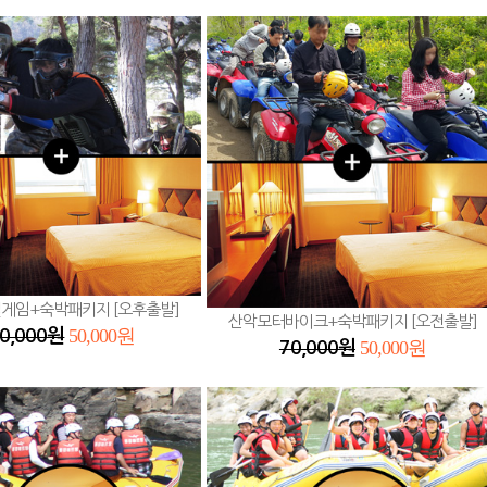
게임+숙박패키지 [오후출발]
산악모터바이크+숙박패키지 [오전출발]
50,000원
0,000원
50,000원
70,000원