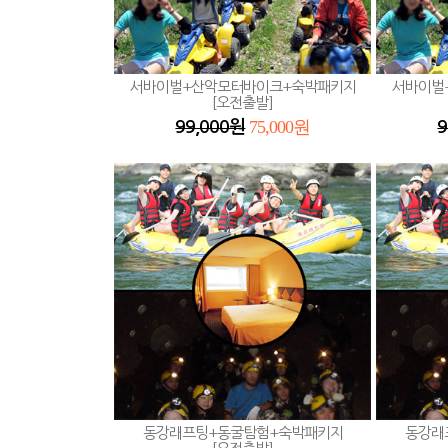
서바이벌+산악모터바이크+숙박패키지
서바이벌
[오전출발]
75,000원
99,000원
9
동강래프팅+동굴탐험+숙박패키지
동강래