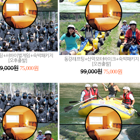
팅+서바이벌게임+숙박패키지
동강래프팅+산악모터바이크+숙박패키지
[오후출발]
[오전출발]
75,000원
9,000원
75,000원
99,000원