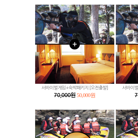
서바이벌게임+숙박패키지 [오전출발]
서바이벌
50,000원
70,000원
7