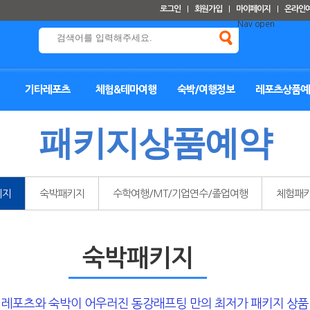
로그인
회원가입
마이페이지
온라인
Nav open
기타레포츠
체험&테마여행
숙박/여행정보
레포츠상품예
패키지상품예약
키지
숙박패키지
수학여행/MT/기업연수/졸업여행
체험패
숙박패키지
레포츠와 숙박이 어우러진 동강래프팅 만의 최저가 패키지 상품