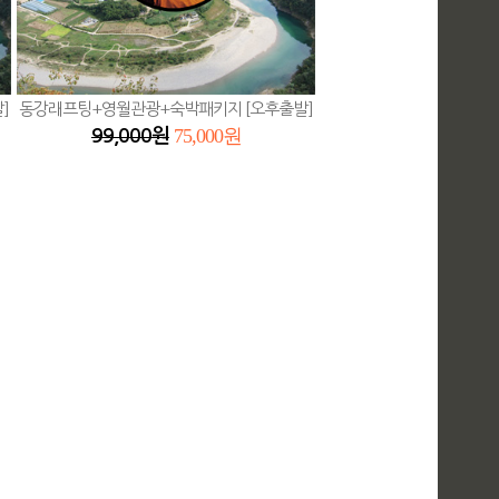
]
동강래프팅+영월관광+숙박패키지 [오후출발]
75,000원
99,000원