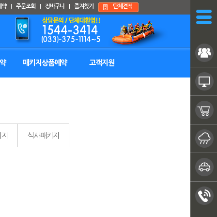
예약
주문조회
장바구니
즐겨찾기
단체견적
Nav close
약
패키지상품예약
고객지원
키지
식사패키지