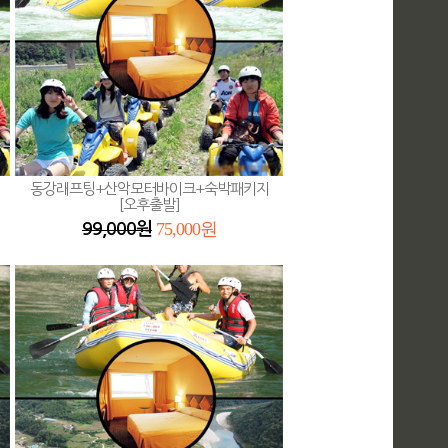
동강래프팅+산악모터바이크+숙박패키지
[오후출발]
75,000원
99,000원