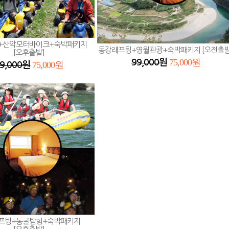
+산악모터바이크+숙박패키지
동강래프팅+영월관광+숙박패키지 [오전출발
[오후출발]
75,000원
99,000원
75,000원
9,000원
프팅+동굴탐험+숙박패키지