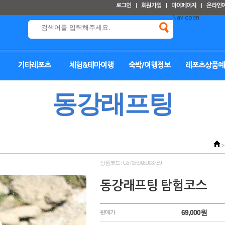
로그인
회원가입
마이페이지
온라인
Nav open
기타레포츠
체험&테마여행
숙박/여행정보
레포츠상품예
동강래프팅
>
상품코드 : G571F3A6D087E9
동강래프팅 탐험코스
69,000원
판매가