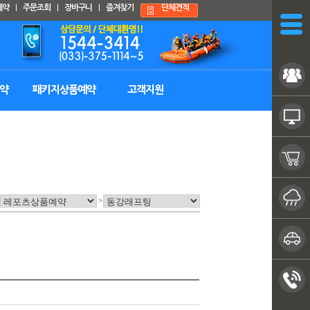
예약
주문조회
장바구니
즐겨찾기
단체견적
Nav close
약
패키지상품예약
고객지원
>