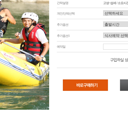
간략설명
고성~섭세 / 소요시간
개인/단체선택
추가옵션
추가옵션1
예약일
구입하실 상