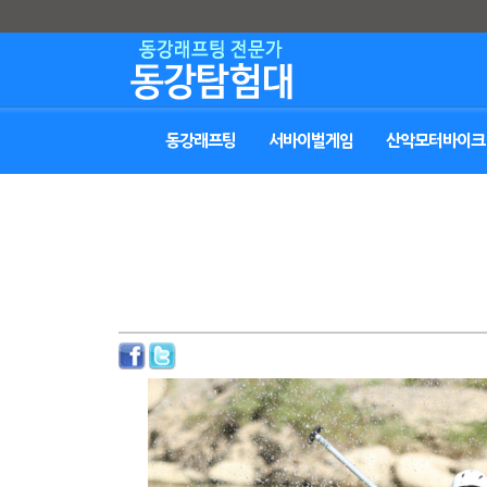
동강래프팅
서바이벌게임
산악모터바이크