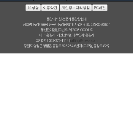
1:1상담
이용약관
개인정보처리방침
PC버전
동강래프팅 전문가 동강탐험대
상호명: 동강래프팅 전문가 동강탐험대 | 사업자번호: 225-02-28654
통신판매업신고번호: 제 2003-00001 호
대표: 홍길래 | 개인정보관리 책임자: 홍길래
고객센터: 033-375-1114 |
rafting@naver.com
강원도 영월군 영월읍 동강로 826 234-6번지 (도로명, 동강로 826)
(C)동강래프팅 전문가 동강탐험대 All rights reserved. hosting by WHOIS